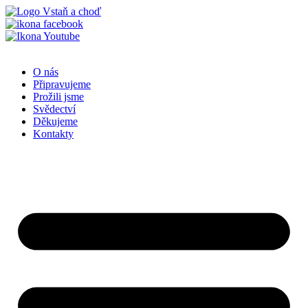
Přejít
k
obsahu
O nás
Připravujeme
Prožili jsme
Svědectví
Děkujeme
Kontakty