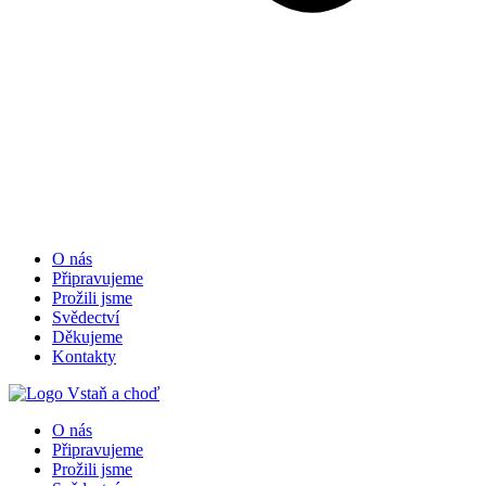
O nás
Připravujeme
Prožili jsme
Svědectví
Děkujeme
Kontakty
O nás
Připravujeme
Prožili jsme