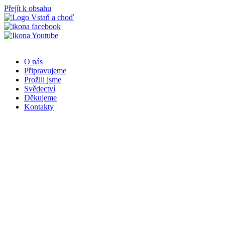
Přejít k obsahu
O nás
Připravujeme
Prožili jsme
Svědectví
Děkujeme
Kontakty