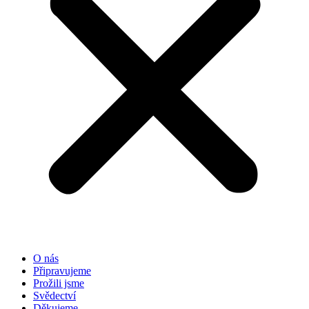
O nás
Připravujeme
Prožili jsme
Svědectví
Děkujeme