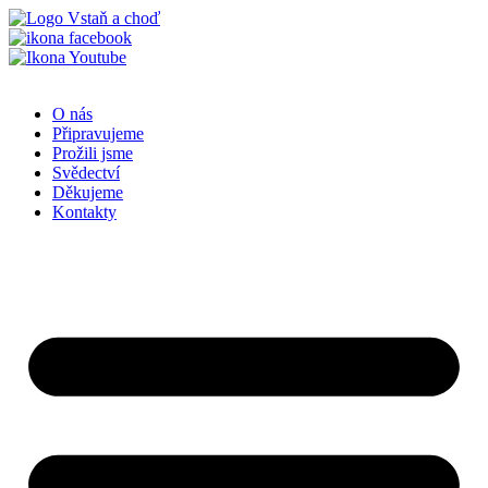
Přejít
k
obsahu
O nás
Připravujeme
Prožili jsme
Svědectví
Děkujeme
Kontakty