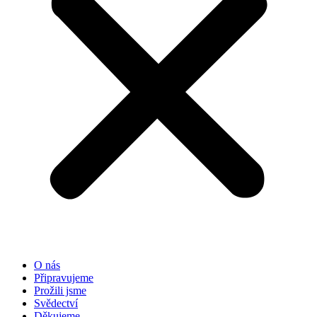
O nás
Připravujeme
Prožili jsme
Svědectví
Děkujeme