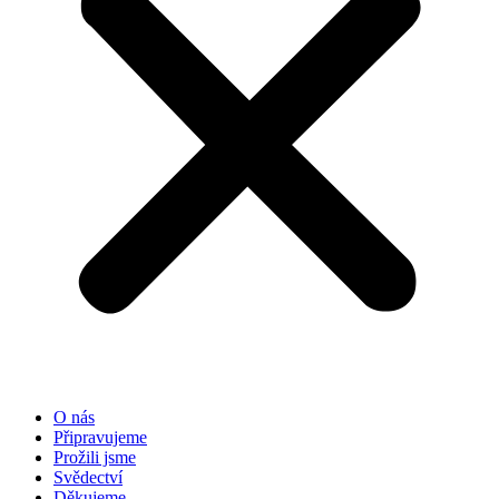
O nás
Připravujeme
Prožili jsme
Svědectví
Děkujeme