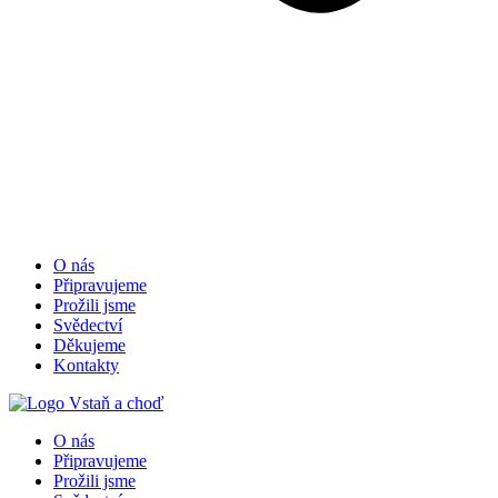
O nás
Připravujeme
Prožili jsme
Svědectví
Děkujeme
Kontakty
O nás
Připravujeme
Prožili jsme