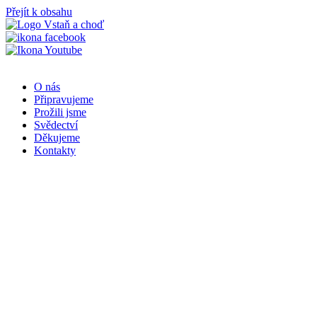
Přejít k obsahu
O nás
Připravujeme
Prožili jsme
Svědectví
Děkujeme
Kontakty