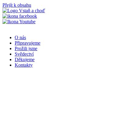
Přejít k obsahu
O nás
Připravujeme
Prožili jsme
Svědectví
Děkujeme
Kontakty