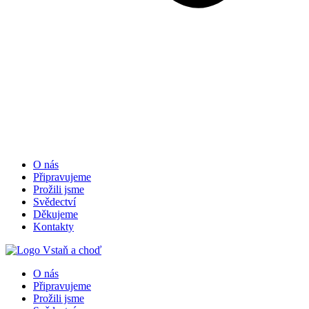
O nás
Připravujeme
Prožili jsme
Svědectví
Děkujeme
Kontakty
O nás
Připravujeme
Prožili jsme