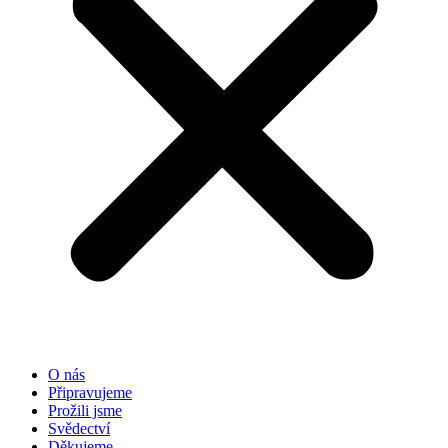
O nás
Připravujeme
Prožili jsme
Svědectví
Děkujeme