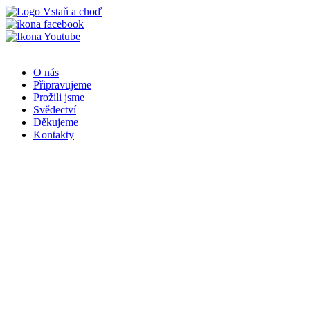
Přejít
k
obsahu
O nás
Připravujeme
Prožili jsme
Svědectví
Děkujeme
Kontakty