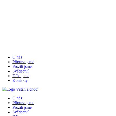
O nás
Připravujeme
Prožili jsme
Svědectví
Děkujeme
Kontakty
O nás
Připravujeme
Prožili jsme
Svědectví