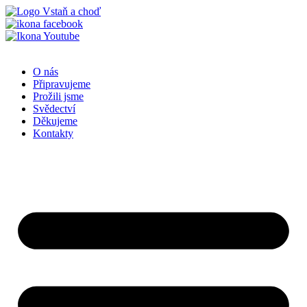
Přejít
k
obsahu
O nás
Připravujeme
Prožili jsme
Svědectví
Děkujeme
Kontakty