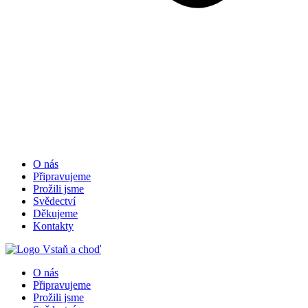
O nás
Připravujeme
Prožili jsme
Svědectví
Děkujeme
Kontakty
O nás
Připravujeme
Prožili jsme