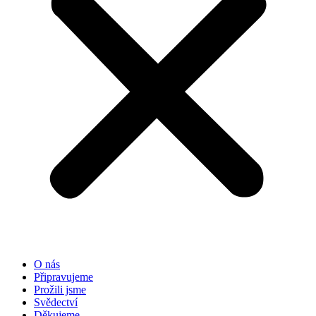
O nás
Připravujeme
Prožili jsme
Svědectví
Děkujeme