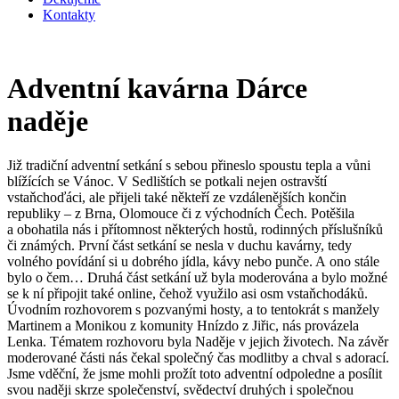
Kontakty
Adventní kavárna Dárce
naděje
Již tradiční adventní setkání s sebou přineslo spoustu tepla a vůni
blížících se Vánoc. V Sedlištích se potkali nejen ostravští
vstaňchoďáci, ale přijeli také někteří ze vzdálenějších končin
republiky – z Brna, Olomouce či z východních Čech. Potěšila
a obohatila nás i přítomnost některých hostů, rodinných příslušníků
či známých. První část setkání se nesla v duchu kavárny, tedy
volného povídání si u dobrého jídla, kávy nebo punče. A ono stále
bylo o čem… Druhá část setkání už byla moderována a bylo možné
se k ní připojit také online, čehož využilo asi osm vstaňchodáků.
Úvodním rozhovorem s pozvanými hosty, a to tentokrát s manžely
Martinem a Monikou z komunity Hnízdo z Jiřic, nás provázela
Lenka. Tématem rozhovoru byla Naděje v jejich životech. Na závěr
moderované části nás čekal společný čas modlitby a chval s adorací.
Jsme vděční, že jsme mohli prožít toto adventní odpoledne a posílit
svou naději skrze společenství, svědectví druhých i společnou