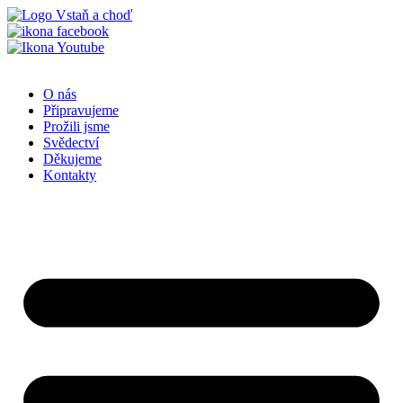
Přejít
k
obsahu
O nás
Připravujeme
Prožili jsme
Svědectví
Děkujeme
Kontakty