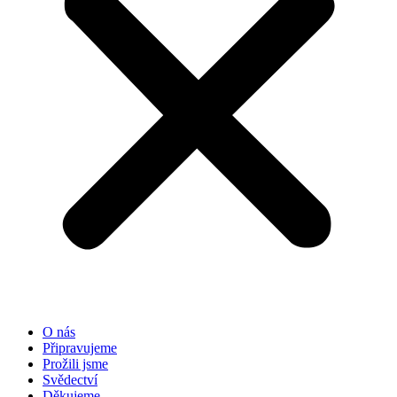
O nás
Připravujeme
Prožili jsme
Svědectví
Děkujeme