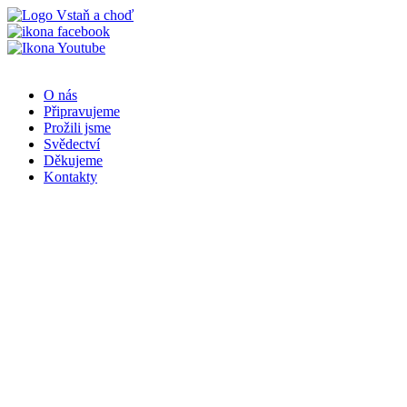
Přejít
k
obsahu
O nás
Připravujeme
Prožili jsme
Svědectví
Děkujeme
Kontakty