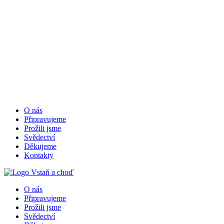
O nás
Připravujeme
Prožili jsme
Svědectví
Děkujeme
Kontakty
O nás
Připravujeme
Prožili jsme
Svědectví