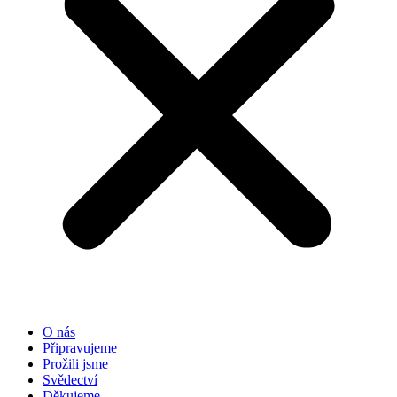
O nás
Připravujeme
Prožili jsme
Svědectví
Děkujeme