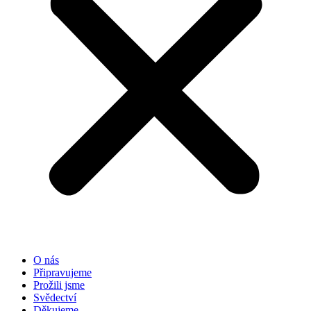
O nás
Připravujeme
Prožili jsme
Svědectví
Děkujeme