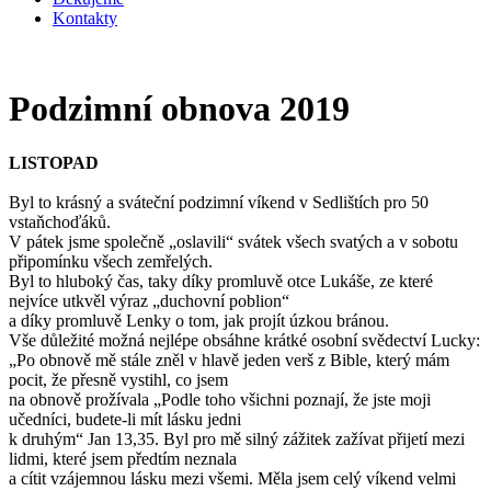
Kontakty
Podzimní obnova 2019
LISTOPAD
Byl to krásný a sváteční podzimní víkend v Sedlištích pro 50
vstaňchoďáků.
V pátek jsme společně „oslavili“ svátek všech svatých a v sobotu
připomínku všech zemřelých.
Byl to hluboký čas, taky díky promluvě otce Lukáše, ze které
nejvíce utkvěl výraz „duchovní poblion“
a díky promluvě Lenky o tom, jak projít úzkou bránou.
Vše důležité možná nejlépe obsáhne krátké osobní svědectví Lucky:
„Po obnově mě stále zněl v hlavě jeden verš z Bible, který mám
pocit, že přesně vystihl, co jsem
na obnově prožívala „Podle toho všichni poznají, že jste moji
učedníci, budete-li mít lásku jedni
k druhým“ Jan 13,35. Byl pro mě silný zážitek zažívat přijetí mezi
lidmi, které jsem předtím neznala
a cítit vzájemnou lásku mezi všemi. Měla jsem celý víkend velmi