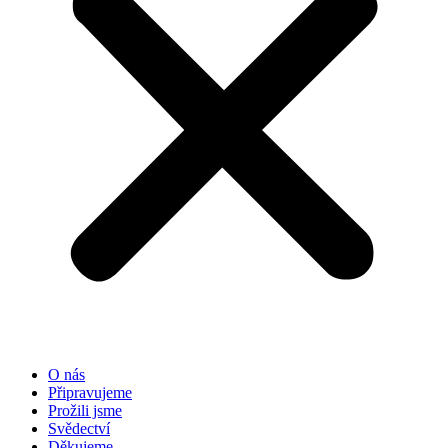
O nás
Připravujeme
Prožili jsme
Svědectví
Děkujeme