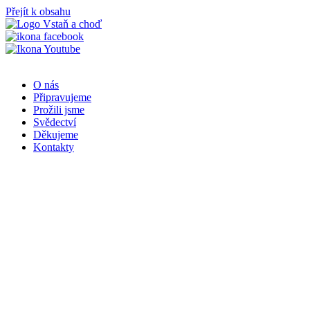
Přejít k obsahu
O nás
Připravujeme
Prožili jsme
Svědectví
Děkujeme
Kontakty