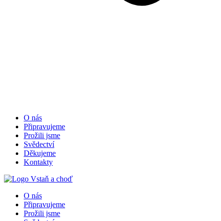
O nás
Připravujeme
Prožili jsme
Svědectví
Děkujeme
Kontakty
O nás
Připravujeme
Prožili jsme