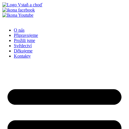
Přejít
k
obsahu
O nás
Připravujeme
Prožili jsme
Svědectví
Děkujeme
Kontakty