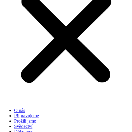
O nás
Připravujeme
Prožili jsme
Svědectví
Děkujeme