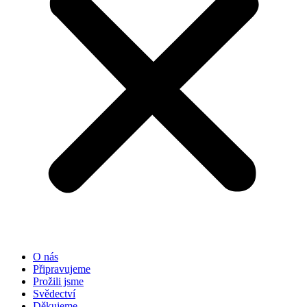
O nás
Připravujeme
Prožili jsme
Svědectví
Děkujeme