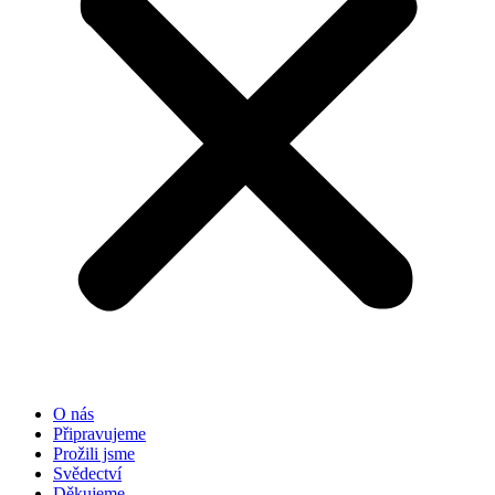
O nás
Připravujeme
Prožili jsme
Svědectví
Děkujeme