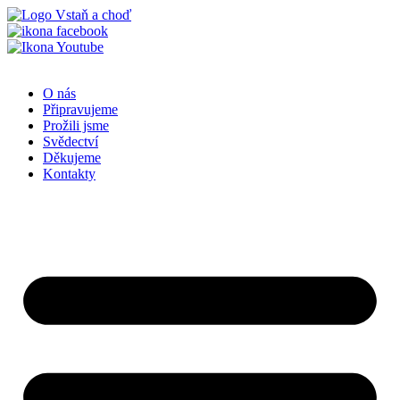
Přejít
k
obsahu
O nás
Připravujeme
Prožili jsme
Svědectví
Děkujeme
Kontakty