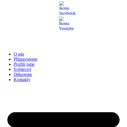
O nás
Připravujeme
Prožili jsme
Svědectví
Děkujeme
Kontakty